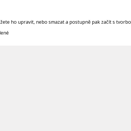
ůžete ho upravit, nebo smazat a postupně pak začít s tvorb
u
lené
textu
s
názvem
Ahoj
všichni!