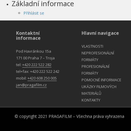
Základní informace
Přihlásit se
Kontaktní
Hlavní navigace
informace
VLASTNOSTI
Pod Havránkou 15a
NEPROFESIONÁLNÍ
171 00 Praha 7 – Troja
FORMÁTY
tel:
+420 222 522 282
PROFESIONÁLNÍ
tel+fax: +420 222 522 242
FORMÁTY
mobil:
+420 608 250 005
POMOCNÉ INFORMACE
jan@pragafilm.cz
UKÁZKY FILMOVÝCH
MATERIÁLŮ
KONTAKTY
© copyright 2021 PRAGAFILM – Všechna práva vyhrazena